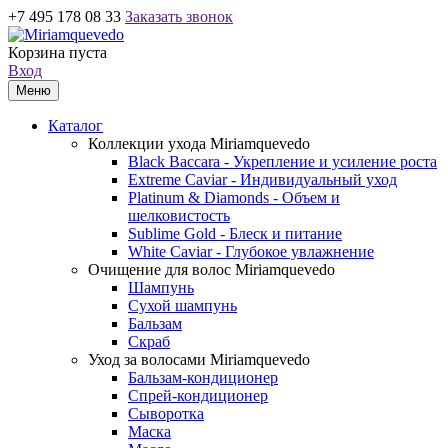
+7 495 178 08 33
Заказать звонок
Корзина пуста
Вход
Меню
Каталог
Коллекции ухода Miriamquevedo
Black Baccara - Укрепление и усиление роста
Extreme Caviar - Индивидуальный уход
Platinum & Diamonds - Объем и
шелковистость
Sublime Gold - Блеск и питание
White Caviar - Глубокое увлажнение
Очищение для волос Miriamquevedo
Шампунь
Сухой шампунь
Бальзам
Скраб
Уход за волосами Miriamquevedo
Бальзам-кондиционер
Спрей-кондиционер
Сыворотка
Маска