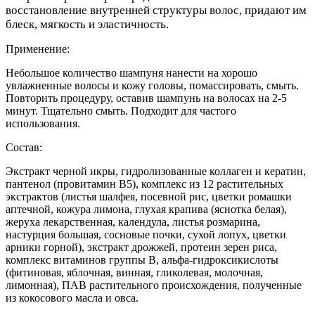
восстановление внутренней структуры волос, придают им
блеск, мягкость и эластичность.
Применение:
Небольшое количество шампуня нанести на хорошо
увлажненные волосы и кожу головы, помассировать, смыть.
Повторить процедуру, оставив шампунь на волосах на 2-5
минут. Тщательно смыть. Подходит для частого
использования.
Состав:
Экстракт черной икры, гидролизованные коллаген и кератин,
пантенол (провитамин В5), комплекс из 12 растительных
экстрактов (листья шалфея, посевной рис, цветки ромашки
аптечной, кожура лимона, глухая крапива (яснотка белая),
жеруха лекарственная, календула, листья розмарина,
настурция большая, сосновые почки, сухой лопух, цветки
арники горной), экстракт дрожжей, протеин зерен риса,
комплекс витаминов группы В, альфа-гидроксикислоты
(фитиновая, яблочная, винная, гликолевая, молочная,
лимонная), ПАВ растительного происхождения, полученные
из кокосового масла и овса.