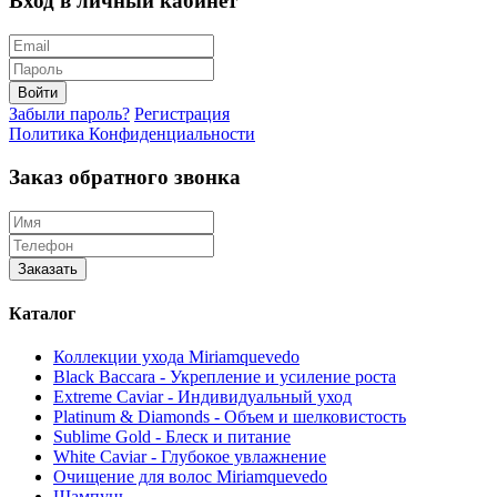
Вход в личный кабинет
Войти
Забыли пароль?
Регистрация
Политика Конфиденциальности
Заказ обратного звонка
Заказать
Каталог
Коллекции ухода Miriamquevedo
Black Baccara - Укрепление и усиление роста
Extreme Caviar - Индивидуальный уход
Platinum & Diamonds - Объем и шелковистость
Sublime Gold - Блеск и питание
White Caviar - Глубокое увлажнение
Очищение для волос Miriamquevedo
Шампунь