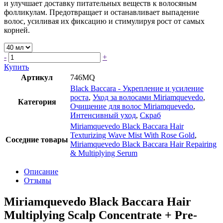
и улучшает доставку питательных веществ к волосяным
фолликулам. Предотвращает и останавливает выпадение
волос, усиливая их фиксацию и стимулируя рост от самых
корней.
-
+
Купить
Артикул
746MQ
Black Baccara - Укрепление и усиление
роста
,
Уход за волосами Miriamquevedo
,
Категория
Очищение для волос Miriamquevedo
,
Интенсивный уход
,
Скраб
Miriamquevedo Black Baccara Hair
Texturizing Wave Mist With Rose Gold
,
Соседние товары
Miriamquevedo Black Baccara Hair Repairing
& Multiplying Serum
Описание
Отзывы
Miriamquevedo Black Baccara Hair
Multiplying Scalp Concentrate + Pre-