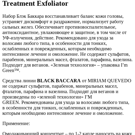
Treatment Exfoliator
Набор
Блэк Баккара в
осстанавливает баланс кожи головы,
устраняет дискомфорт и раздражение, нормализует работу
сальных желез.
Обеспечивает противовоспалительное,
антиоксидантное, увлажняющее и защитное, в том числе от
УФ-излучения, действие.
Рекомендовано для ухода за
волосами любого типа, в особенности для тонких,
ослабленных и поврежденных, которым необходимо
интенсивное лечение и омоложение. Не содержит сульфатов,
парабенов, минеральных масел, фталатов, парафина, вазелина.
Подходит для веганов. «Зеленая технология» – упаковка I’m
Green™.
Средства линии
BLACK BACCARA
от MIRIAM QUEVEDO
не содержат сульфатов, парабенов, минеральных масел,
фталатов, парафина и вазелина. Подходят для веганов и
произведены по «зеленой технологии» I’M
GREEN. Рекомендованы для ухода за волосами любого типа,
в особенности для тонких, ослабленных и поврежденных,
которым необходимо интенсивное лечение и омоложение.
Применение:
Омолаживающий концентрат – по 1-2 капле наносить на кожу