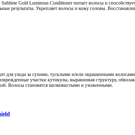
blime Gold Luminous Conditioner питает волосы и способствуе
ные результаты. Укрепляет волосы и кожу головы. Восстанавлив
дит для ухода за сухими, тусклыми и/или окрашенными волосам
 поврежденные участки кутикулы, выравнивая структуру, обвола
илой. Волосы становятся шелковистыми и ухоженными.
ield