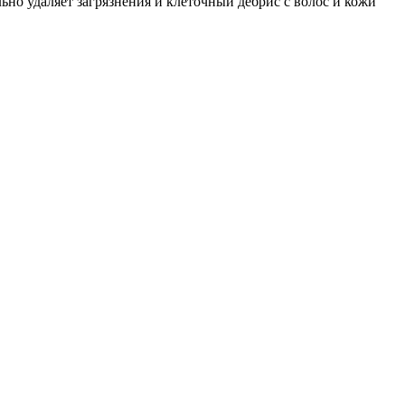
но удаляет загрязнения и клеточный дебрис с волос и кожи