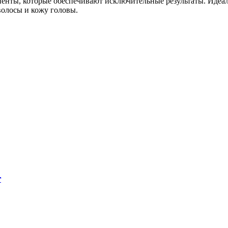
енты, которые обеспечивают исключительные результаты. Идеаль
волосы и кожу головы.
r