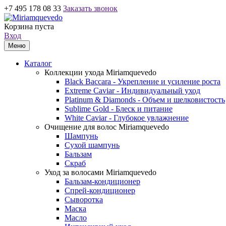
+7 495 178 08 33
Заказать звонок
Корзина пуста
Вход
Меню
Каталог
Коллекции ухода Miriamquevedo
Black Baccara - Укрепление и усиление роста
Extreme Caviar - Индивидуальный уход
Platinum & Diamonds - Объем и шелковистость
Sublime Gold - Блеск и питание
White Caviar - Глубокое увлажнение
Очищение для волос Miriamquevedo
Шампунь
Сухой шампунь
Бальзам
Скраб
Уход за волосами Miriamquevedo
Бальзам-кондиционер
Спрей-кондиционер
Сыворотка
Маска
Масло