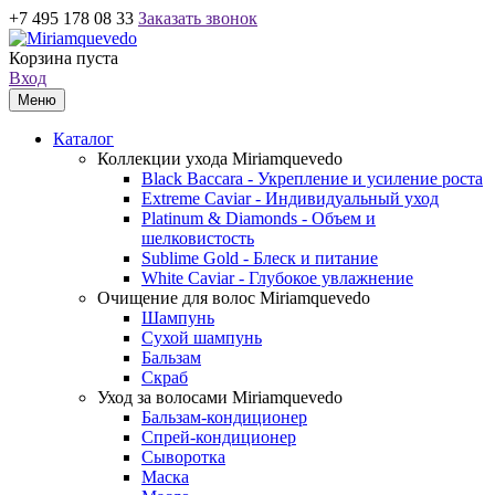
+7 495 178 08 33
Заказать звонок
Корзина пуста
Вход
Меню
Каталог
Коллекции ухода Miriamquevedo
Black Baccara - Укрепление и усиление роста
Extreme Caviar - Индивидуальный уход
Platinum & Diamonds - Объем и
шелковистость
Sublime Gold - Блеск и питание
White Caviar - Глубокое увлажнение
Очищение для волос Miriamquevedo
Шампунь
Сухой шампунь
Бальзам
Скраб
Уход за волосами Miriamquevedo
Бальзам-кондиционер
Спрей-кондиционер
Сыворотка
Маска