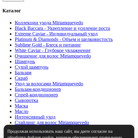
Каталог
Коллекции ухода Miriamquevedo
Black Baccara - Укрепление и усиление роста
Extreme Caviar - Индивидуальный уход
Platinum & Diamonds - Объем и шелковистость
Sublime Gold - Блеск и питание
White Caviar - Глубокое увлажнение
Очищение для волос Miriamquevedo
Шампунь
Сухой шампунь
Бальзам
Скраб
Уход за волосами Miriamquevedo
Бальзам-кондиционер
Спрей-кондиционер
Сыворотка
Маска
Масло
Интенсивный уход
Стайлинг для волос Miriamquevedo
Лак
Продолжая использовать наш сайт, вы даете согласие на
Стайлинг-спрей
обработку файлов cookie, которые обеспечивают правильную